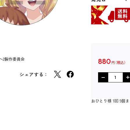
へ2製作委員会
880
円
シェアする：
おひとり様 1回 5