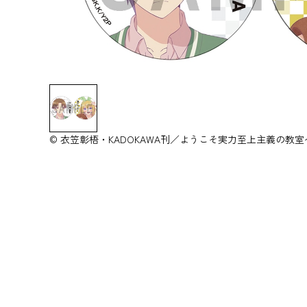
© 衣笠彰梧・KADOKAWA刊／ようこそ実力至上主義の教室