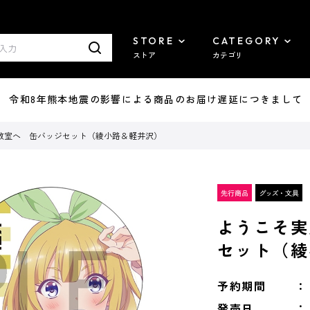
STORE
CATEGORY
ストア
カテゴリ
7/29 令和8年熊本地震の影響による商品のお届け遅延につきまして
教室へ 缶バッジセット（綾小路＆軽井沢）
ようこそ実
セット（綾
予約期間
発売日