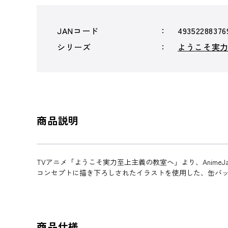
JANコード
49352288376
シリーズ
ようこそ実
商品説明
TVアニメ「ようこそ実力至上主義の教室へ」より、AnimeJapan 
コンセプトに描き下ろしされたイラストを使用した、缶バ
商品仕様