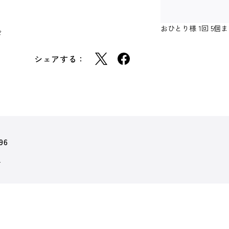
おひとり様 1回 5
会
シェアする：
96
】