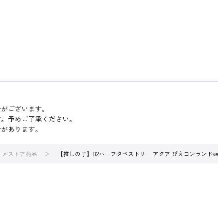
合がございます。
す。予めご了承ください。
合があります。
アニメストア商品
【推しの子】B2ハーフタペストリー アクア ぴえヨンランドver