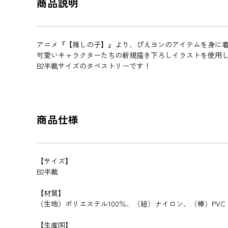
商品説明
アニメ『【推しの子】』より、ぴえヨンのアイテムを身に
可愛いキャラクターたちの新規描き下ろしイラストを使用
B2半裁サイズのタペストリーです！
商品仕様
【サイズ】
B2半裁
【材質】
（生地）ポリエステル100％、（紐）ナイロン、（棒）PVC
【生産国】