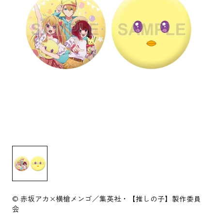
© 赤坂アカ×横槍メンゴ／集英社・【推しの子】製作委員
会