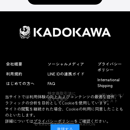
会社概要
ソーシャルメディア
プライバシー
ポリシー
利用規約
LINE IDの連携ガイド
International
はじめての方へ
FAQ
Shipping
よくあるお問い合わせ
特定商取引法に
お問い合わせ/
当サイトでは利用体験の向上およびコンテンツの最適な提供、ト
関する表示
リクエスト
ラフィックの分析を目的としてCookieを使用しています。
サイトの閲覧を継続された場合、Cookieの利用に同意したことも
のといたします。
詳細については
プライバシーポリシー
をご確認ください。
© KADOKAWA CORPORATION
承諾する