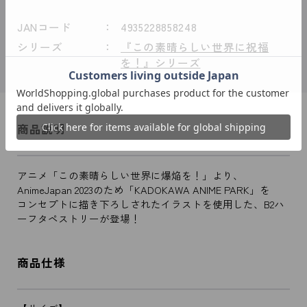
JANコード
4935228858248
シリーズ
『この素晴らしい世界に祝福
を！』シリーズ
商品説明
アニメ「この素晴らしい世界に爆焔を！」より、
AnimeJapan 2023のため「KADOKAWA ANIME PARK」を
コンセプトに描き下ろしされたイラストを使用した、B2ハ
ーフタペストリーが登場！
商品仕様