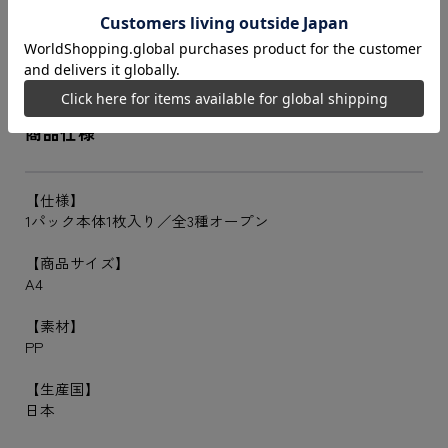
「文豪ストレイドッグス」より、雑誌に掲載された美麗な
イラストを使用したクリアファイルが登場！
書類の整理に大活躍のアイテムです。
商品仕様
【仕様】
1パック本体1枚入り／全3種オープン
【商品サイズ】
A4
【素材】
PP
【生産国】
日本