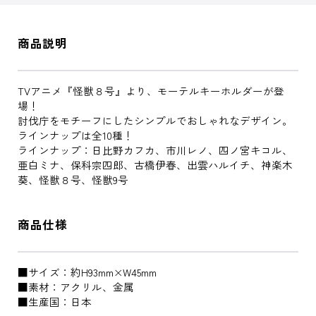
商品説明
TVアニメ『怪獣８号』より、モーテルキーホルダーが登
場！
討伐庁をモチーフにしたシンプルでおしゃれなデザイン。
ラインナップは全10種！
ラインナップ：日比野カフカ、市川レノ、四ノ宮キコル、
亜白ミナ、保科宗四郎、古橋伊春、出雲ハルイチ、神楽木
葵、怪獣８号、怪獣9号
商品仕様
■サイズ：約H93mm×W45mm
■素材：アクリル、金属
■生産国：日本