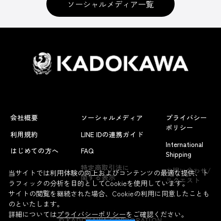
ソーシャルメディア一覧
会社概要
ソーシャルメディア
プライバシー
ポリシー
利用規約
LINE IDの連携ガイド
International
はじめての方へ
FAQ
Shipping
よくあるお問い合わせ
特定商取引法に
お問い合わせ/
当サイトでは利用体験の向上およびコンテンツの最適な提供、ト
関する表示
リクエスト
ラフィックの分析を目的としてCookieを使用しています。
サイトの閲覧を継続された場合、Cookieの利用に同意したことも
のといたします。
詳細については
プライバシーポリシー
をご確認ください。
© KADOKAWA CORPORATION