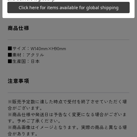
TVアニメ『青の祓魔師 島根啓明結社篇』より、アクリルス
タンドが登場です！
商品仕様
■サイズ：W140mm×H90mm
■素材：アクリル
■生産国：日本
注意事項
※販売予定数に達した時点で受付を終了させていただく場
合がございます。
※商品仕様や発送日は予告なく変更になる場合がございま
す。予めご了承ください。
※商品画像はイメージとなります。実際の商品と異なる場
合があります。