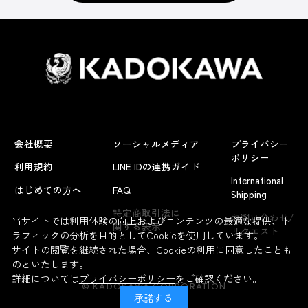
会社概要
ソーシャルメディア
プライバシー
ポリシー
利用規約
LINE IDの連携ガイド
International
はじめての方へ
FAQ
Shipping
よくあるお問い合わせ
特定商取引法に
お問い合わせ/
当サイトでは利用体験の向上およびコンテンツの最適な提供、ト
関する表示
リクエスト
ラフィックの分析を目的としてCookieを使用しています。
サイトの閲覧を継続された場合、Cookieの利用に同意したことも
のといたします。
詳細については
プライバシーポリシー
をご確認ください。
© KADOKAWA CORPORATION
承諾する