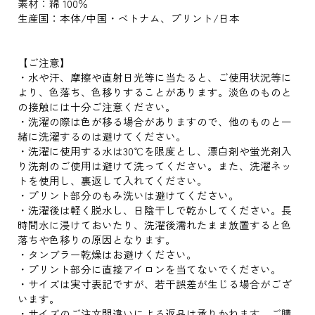
素材：綿 100％
生産国：本体/中国・ベトナム、プリント/日本
【ご注意】
・水や汗、摩擦や直射日光等に当たると、ご使用状況等に
より、色落ち、色移りすることがあります。淡色のものと
の接触には十分ご注意ください。
・洗濯の際は色が移る場合がありますので、他のものと一
緒に洗濯するのは避けてください。
・洗濯に使用する水は30℃を限度とし、漂白剤や蛍光剤入
り洗剤のご使用は避けて洗ってください。また、洗濯ネッ
トを使用し、裏返して入れてください。
・プリント部分のもみ洗いは避けてください。
・洗濯後は軽く脱水し、日陰干しで乾かしてください。長
時間水に浸けておいたり、洗濯後濡れたまま放置すると色
落ちや色移りの原因となります。
・タンブラー乾燥はお避けください。
・プリント部分に直接アイロンを当てないでください。
・サイズは実寸表記ですが、若干誤差が生じる場合がござ
います。
・サイズのご注文間違いによる返品は承りかねます。ご購