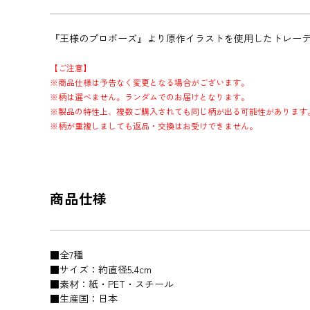
『王様のプロポーズ』より原作イラストを使用したトレー
【ご注意】
※商品仕様は予告なく変更となる場合がございます。
※柄は選べません。ランダムでのお届けとなります。
※製品の特性上、複数ご購入されても同じ柄が出る可能性があります
※柄が重複しましても返品・交換はお受けできません。
商品仕様
■全7種
■サイズ：約直径5.4cm
■素材：紙・PET・スチール
■生産国：日本