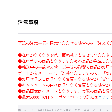
注意事項
下記の注意事項に同意いただける場合のみご注文く
●在庫がなくなり次第、販売終了とさせていただき
●在庫僅少の商品となりますため不良品が発生した
●輸送中の事故や天候・災害等の影響で商品がお届
ポートからメールにてご連絡いたしますので、「@sto
●お届け予定日は予告なく変更になる場合がござい
●キャンペーンの内容は予告なく変更となる場合が
●商品画像はイメージとなります。実際の商品と異
●最大5,000円OFFクーポンについての詳細は
コチラ
ホーム
KADOKAWAラノベ＆コミックグッズストア
ファ