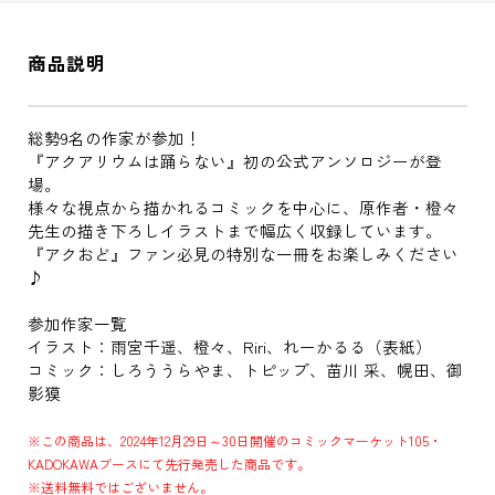
商品説明
総勢9名の作家が参加！
『アクアリウムは踊らない』初の公式アンソロジーが登
場。
様々な視点から描かれるコミックを中心に、原作者・橙々
先生の描き下ろしイラストまで幅広く収録しています。
『アクおど』ファン必見の特別な一冊をお楽しみください
♪
参加作家一覧
イラスト：雨宮千遥、橙々、Riri、れーかるる（表紙）
コミック：しろううらやま、トピップ、苗川 采、幌田、御
影獏
※この商品は、2024年12月29日～30日開催のコミックマーケット105・
KADOKAWAブースにて先行発売した商品です。
※送料無料ではございません。