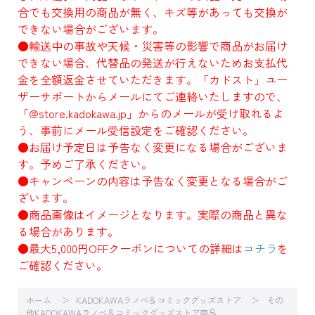
合でも交換用の商品が無く、キズ等があっても交換が
できない場合がございます。
●輸送中の事故や天候・災害等の影響で商品がお届け
できない場合、代替品の発送が行えないためお支払代
金を全額返金させていただきます。「カドスト」ユー
ザーサポートからメールにてご連絡いたしますので、
「@store.kadokawa.jp」からのメールが受け取れるよ
う、事前にメール受信設定をご確認ください。
●お届け予定日は予告なく変更になる場合がございま
す。予めご了承ください。
●キャンペーンの内容は予告なく変更となる場合がご
ざいます。
●商品画像はイメージとなります。実際の商品と異な
る場合があります。
●最大5,000円OFFクーポンについての詳細は
コチラ
を
ご確認ください。
ホーム
KADOKAWAラノベ＆コミックグッズストア
その
他KADOKAWAラノベ＆コミックグッズストア商品