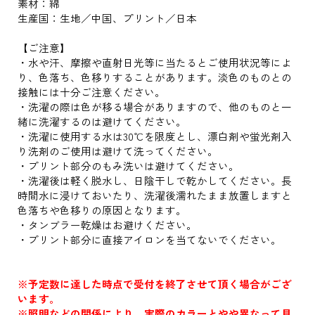
素材：綿
生産国：生地／中国、プリント／日本
【ご注意】
・水や汗、摩擦や直射日光等に当たるとご使用状況等によ
り、色落ち、色移りすることがあります。淡色のものとの
接触には十分ご注意ください。
・洗濯の際は色が移る場合がありますので、他のものと一
緒に洗濯するのは避けてください。
・洗濯に使用する水は30℃を限度とし、漂白剤や蛍光剤入
り洗剤のご使用は避けて洗ってください。
・プリント部分のもみ洗いは避けてください。
・洗濯後は軽く脱水し、日陰干しで乾かしてください。長
時間水に浸けておいたり、洗濯後濡れたまま放置しますと
色落ちや色移りの原因となります。
・タンブラー乾燥はお避けください。
・プリント部分に直接アイロンを当てないでください。
※予定数に達した時点で受付を終了させて頂く場合がござ
います。
※照明などの関係により、実際のカラーとやや異なって見