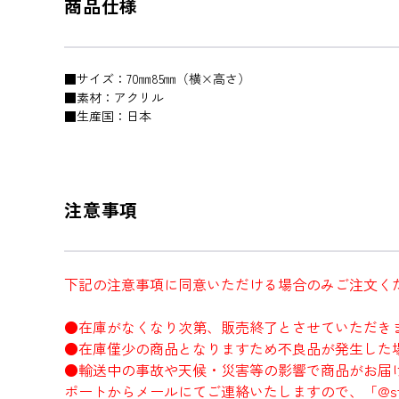
商品仕様
■サイズ：70㎜85㎜（横×高さ）
■素材：アクリル
■生産国：日本
注意事項
下記の注意事項に同意いただける場合のみご注文く
●在庫がなくなり次第、販売終了とさせていただき
●在庫僅少の商品となりますため不良品が発生した
●輸送中の事故や天候・災害等の影響で商品がお届
ポートからメールにてご連絡いたしますので、「@sto