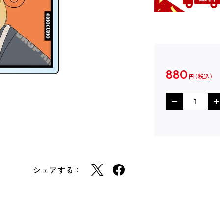
880
円
シェアする：