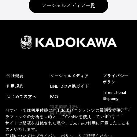
ソーシャルメディア一覧
会社概要
ソーシャルメディア
プライバシー
ポリシー
利用規約
LINE IDの連携ガイド
International
はじめての方へ
FAQ
Shipping
よくあるお問い合わせ
特定商取引法に
お問い合わせ/
当サイトでは利用体験の向上およびコンテンツの最適な提供、ト
関する表示
リクエスト
ラフィックの分析を目的としてCookieを使用しています。
サイトの閲覧を継続された場合、Cookieの利用に同意したことも
のといたします。
詳細については
プライバシーポリシー
をご確認ください。