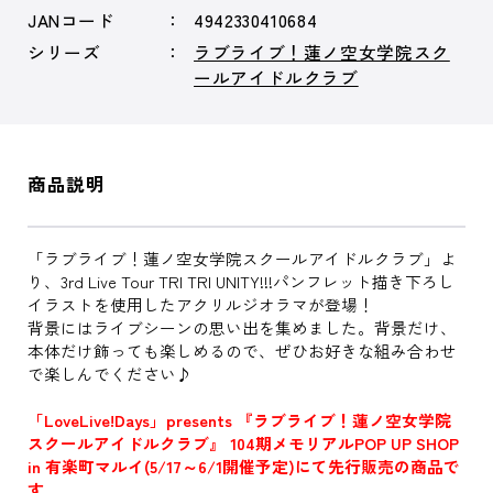
JANコード
4942330410684
シリーズ
ラブライブ！蓮ノ空女学院スク
ールアイドルクラブ
商品説明
「ラブライブ！蓮ノ空女学院スクールアイドルクラブ」よ
り、3rd Live Tour TRI TRI UNITY!!!パンフレット描き下ろし
イラストを使用したアクリルジオラマが登場！
背景にはライブシーンの思い出を集めました。背景だけ、
本体だけ飾っても楽しめるので、ぜひお好きな組み合わせ
で楽しんでください♪
「LoveLive!Days」presents 『ラブライブ！蓮ノ空女学院
スクールアイドルクラブ』 104期メモリアルPOP UP SHOP
in 有楽町マルイ(5/17～6/1開催予定)にて先行販売の商品で
す。