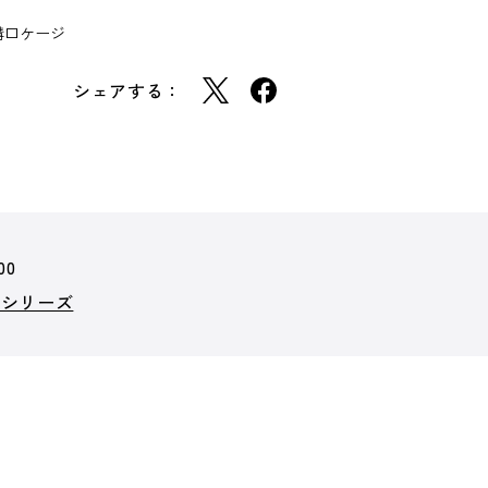
ト/溝口ケージ
シェアする：
00
郎シリーズ