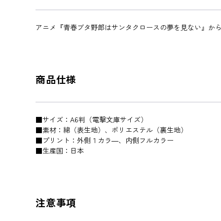
アニメ『青春ブタ野郎はサンタクロースの夢を見ない』か
商品仕様
■サイズ：A6判（電撃文庫サイズ）
■素材：綿（表生地）、ポリエステル（裏生地）
■プリント：外側１カラ―、内側フルカラー
■生産国：日本
注意事項