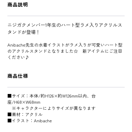
商品説明
ニジガクメンバー1年生のハート型ラメ入りアクリルス
タンドが登場！
Anibache先生の水着イラストがラメ入りが可愛いハート型
のアクリルスタンドとなりました☆ 新アイテムにご注目
ください♪
商品仕様
■サイズ：本体/約H126×約W126mm以内、台
座/H68×W68mm
※キャラクターによりサイズが異なります
■素材：アクリル
■イラスト：Anibache