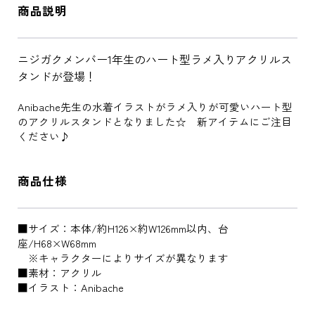
商品説明
ニジガクメンバー1年生のハート型ラメ入りアクリルス
タンドが登場！
Anibache先生の水着イラストがラメ入りが可愛いハート型
のアクリルスタンドとなりました☆ 新アイテムにご注目
ください♪
商品仕様
■サイズ：本体/約H126×約W126mm以内、台
座/H68×W68mm
※キャラクターによりサイズが異なります
■素材：アクリル
■イラスト：Anibache