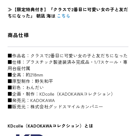
≫【限定特典付き】『クラスで2番目に可愛い女の子と友だ
ちになった』 朝凪 海は
こちら
商品仕様
■作品名：クラスで2番目に可愛い女の子と友だちになった
■仕様：プラスチック製塗装済み完成品・1/7スケール・専
用台座付属
■全高：約218mm
■原型制作：野矢和平
■彩色：わんだい
■企画・制作：KDcolle（KADOKAWAコレクション）
■発売元：KADOKAWA
■販売元：株式会社グッドスマイルカンパニー
KDcolle（KADOKAWAコレクション）とは