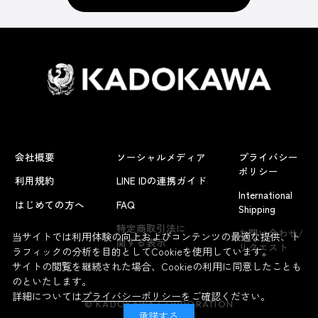
会社概要
ソーシャルメディア
プライバシー
ポリシー
利用規約
LINE IDの連携ガイド
International
はじめての方へ
FAQ
Shipping
特定商取引法に
お問い合わせ/
当サイトでは利用体験の向上およびコンテンツの最適な提供、ト
関する表示
リクエスト
ラフィックの分析を目的としてCookieを使用しています。
サイトの閲覧を継続された場合、Cookieの利用に同意したことも
のといたします。
詳細については
プライバシーポリシー
をご確認ください。
© KADOKAWA CORPORATION
承諾する