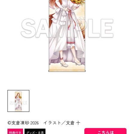
©支倉凍砂 2026 イラスト／文倉 十
こちらは