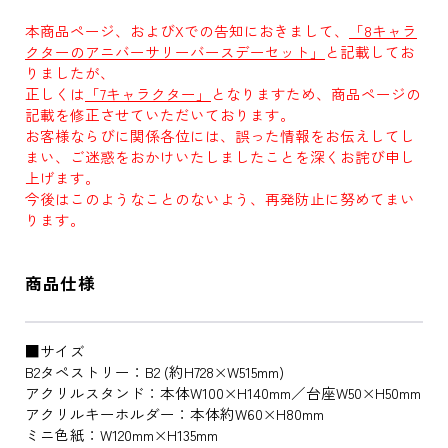
本商品ページ、およびXでの告知におきまして、
「8キャラ
クターのアニバーサリーバースデーセット」
と記載してお
りましたが、
正しくは
「7キャラクター」
となりますため、商品ページの
記載を修正させていただいております。
お客様ならびに関係各位には、誤った情報をお伝えしてし
まい、ご迷惑をおかけいたしましたことを深くお詫び申し
上げます。
今後はこのようなことのないよう、再発防止に努めてまい
ります。
商品仕様
■サイズ
B2タペストリー：B2 (約H728×W515mm)
アクリルスタンド：本体W100×H140mm／台座W50×H50mm
アクリルキーホルダー：本体約W60×H80mm
ミニ色紙：W120mm×H135mm