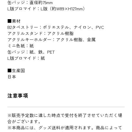
缶バッジ：直径約75mm
L版ブロマイド：L版（約W89×H127mm）
■素材
B2タペストリー：ポリエステル、ナイロン、PVC
アクリルスタンド：アクリル樹脂
アクリルキーホルダー：アクリル樹脂、金属
ミニ色紙：紙
缶バッジ：紙、鉄、PET
L版ブロマイド：紙
■生産国
日本
注意事項
※販売予定数に達した時点で受付を終了させていただく場
合がございます。
※本商品には、グッズ送料が適用されます。商品によって