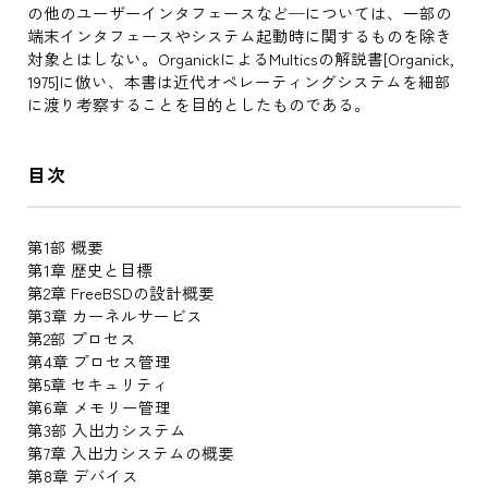
の他のユーザーインタフェースなど─については、一部の
端末インタフェースやシステム起動時に関するものを除き
対象とはしない。OrganickによるMulticsの解説書[Organick,
1975]に倣い、本書は近代オペレーティングシステムを細部
に渡り考察することを目的としたものである。
目次
第1部 概要
第1章 歴史と目標
第2章 FreeBSDの設計概要
第3章 カーネルサービス
第2部 プロセス
第4章 プロセス管理
第5章 セキュリティ
第6章 メモリー管理
第3部 入出力システム
第7章 入出力システムの概要
第8章 デバイス