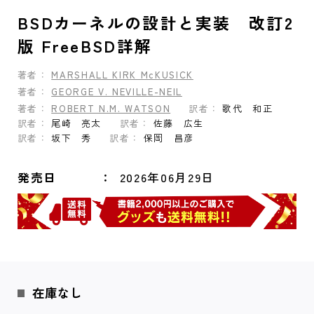
BSDカーネルの設計と実装 改訂2
版 FreeBSD詳解
著者：
MARSHALL KIRK McKUSICK
著者：
GEORGE V. NEVILLE-NEIL
著者：
ROBERT N.M. WATSON
訳者：
歌代 和正
訳者：
尾崎 亮太
訳者：
佐藤 広生
訳者：
坂下 秀
訳者：
保岡 昌彦
発売日
2026年06月29日
在庫なし