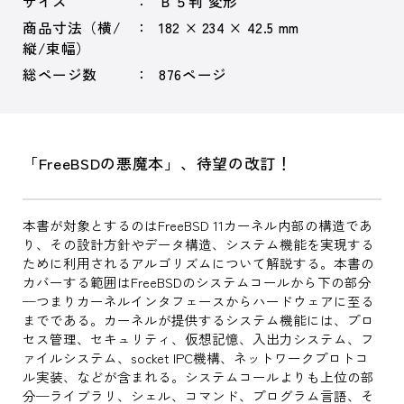
サイズ
Ｂ５判 変形
商品寸法（横/
182 × 234 × 42.5 mm
縦/束幅）
総ページ数
876ページ
「FreeBSDの悪魔本」、待望の改訂！
本書が対象とするのはFreeBSD 11カーネル内部の構造であ
り、その設計方針やデータ構造、システム機能を実現する
ために利用されるアルゴリズムについて解説する。本書の
カバーする範囲はFreeBSDのシステムコールから下の部分
─つまりカーネルインタフェースからハードウェアに至る
までである。カーネルが提供するシステム機能には、プロ
セス管理、セキュリティ、仮想記憶、入出力システム、フ
ァイルシステム、socket IPC機構、ネットワークプロトコ
ル実装、などが含まれる。システムコールよりも上位の部
分─ライブラリ、シェル、コマンド、プログラム言語、そ