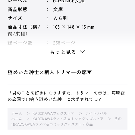
レーベル
B-PRINCE文庫
商品形態
文庫
サイズ
Ａ６判
商品寸法（横/
105 × 148 × 15 mm
縦/束幅）
総ページ数
258ページ
もっと見る
謎めいた紳士×新人トリマーの恋▼
「君のことを好きになりすぎた」トリマーの歩は、毎晩夜
の公園で出会う謎めいた紳士に求愛されて…!?
ホーム
KADOKAWAブックストア
ライトノベル
ホーム
KADOKAWAラノベ＆コミックグッズストア
その
他KADOKAWAラノベ＆コミックグッズストア商品