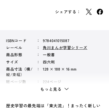
シェアする：
ISBNコード
9784041015087
レーベル
角川まんが学習シリーズ
商品形態
一般書
サイズ
四六判
商品寸法（横/
128 × 188 × 16 mm
縦/束幅）
総ページ数
224ページ
もっと見る
歴史学習の最先端は「東大流」！まったく新しい