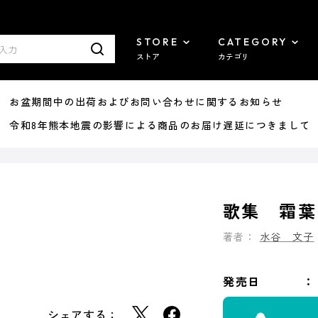
STORE
CATEGORY
ストア
カテゴリ
8/07 お盆期間中の出荷およびお問い合わせに関するお知らせ
7/29 令和8年熊本地震の影響による商品のお届け遅延につきまして
歌集 霜葉
著者：
水谷 文子
発売日
シェアする：