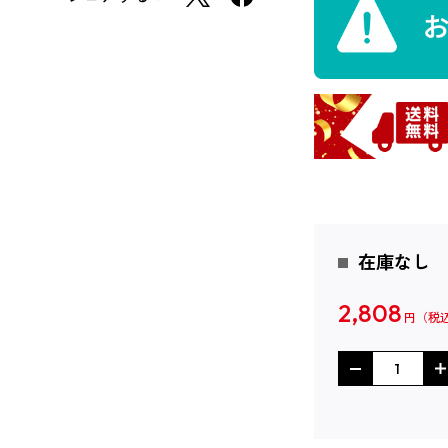
在庫なし
2,808
円