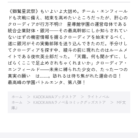
《獅鷲星武祭》もいよいよ大詰め。チーム・エンフィール
ドも次戦に備え、結束を高めたいところだったが、肝心の
クローディアが行方不明!? 星導館学園の運営母体である
統合企業財体・銀河──その最高幹部にしか知らされてい
ないはずの機密情報を握るクローディアを始末するべく、
遂に銀河がその実働部隊を送り込んできたのだ。手分けし
てクローディアを探す中、綾斗の前に現れたのはルームメ
イトである夜吹英士郎だった。「天霧。何も聞かずに、し
ばらくここで足止めされちゃくれまいか」クローディア・
エンフィールド――未来に縛られた少女の、たった一つの
真実の願い は……。訪れるは待ち焦がれた運命の日！
最高峰の学園バトルエンタ、第八弾！
ホーム
KADOKAWAブックストア
ライトノベル
ホーム
KADOKAWAラノベ＆コミックグッズストア
MF文
庫J