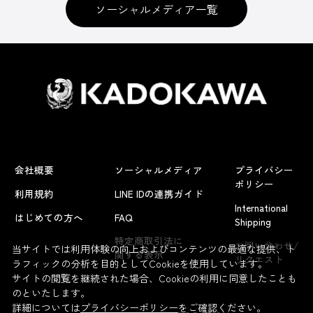
ソーシャルメディア一覧
会社概要
ソーシャルメディア
プライバシー
ポリシー
利用規約
LINE IDの連携ガイド
International
はじめての方へ
FAQ
Shipping
よくあるお問い合わせ
特定商取引法に
お問い合わせ/
当サイトでは利用体験の向上およびコンテンツの最適な提供、ト
関する表示
リクエスト
ラフィックの分析を目的としてCookieを使用しています。
サイトの閲覧を継続された場合、Cookieの利用に同意したことも
のといたします。
詳細については
プライバシーポリシー
をご確認ください。