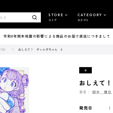
STORE
CATEGORY
ストア
カテゴリ
7/29 令和8年熊本地震の影響による商品のお届け遅延につきまして
の他）
おしえて！ ギャル子ちゃん 4
おしえて！
著者：
鈴木 健也
発売日