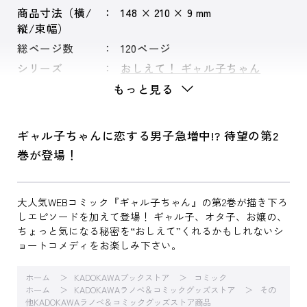
商品寸法（横/
148 × 210 × 9 mm
縦/束幅）
総ページ数
120ページ
シリーズ
おしえて！ ギャル子ちゃん
もっと見る
ギャル子ちゃんに恋する男子急増中!? 待望の第2
巻が登場！
大人気WEBコミック『ギャル子ちゃん』の第2巻が描き下ろ
しエピソードを加えて登場！ ギャル子、オタ子、お嬢の、
ちょっと気になる秘密を“おしえて”くれるかもしれないシ
ョートコメディをお楽しみ下さい。
ホーム
KADOKAWAブックストア
コミック
ホーム
KADOKAWAラノベ＆コミックグッズストア
その
他KADOKAWAラノベ＆コミックグッズストア商品