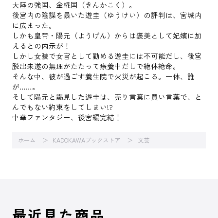
大陸の強国、金椛国（きんかこく）。
後宮内の陰謀を暴いた遊圭（ゆうけい）の評判は、宮城内
に広まった。
しかも皇帝・陽元（ようげん）からは褒美として妃嬪に加
えるとの内示が！
しかし女装で女官として勤める遊圭には不可能だし、後宮
脱出未遂の無理がたたって療養中だしで絶体絶命。
そんな中、彼が過ごす養生院で火災が起こる。一体、誰
が……。
そして陽元と謁見した遊圭は、売り言葉に買い言葉で、と
んでもない約束をしてしまい!?
中華ファンタジー、後宮編完結！
ホーム
KADOKAWAブックストア
文芸
最近見た商品