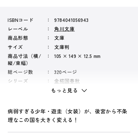
ISBNコード
9784041056943
レーベル
角川文庫
商品形態
文庫
サイズ
文庫判
商品寸法（横/
105 × 149 × 12.5 mm
縦/束幅）
総ページ数
320ページ
シリーズ
金椛国春秋
もっと見る
病弱すぎる少年・遊圭（女装）が、後宮から不条
理なこの国を大きく変える！