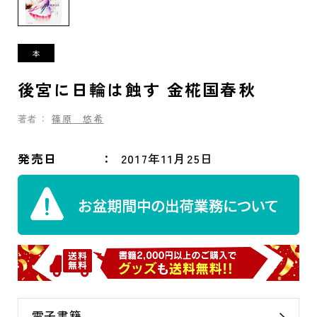
後宮に日輪は蝕す 金椛国春秋
著者：
篠原 悠希
発売日
2017年11月25日
電子書籍