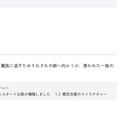
と魔族に返すためそれぞれの都へ向かうが、喪われた一族の
チャー
たらチートな嫁が増殖しました １２ 概念交差のストラクチャー