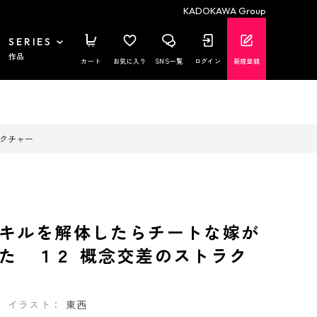
KADOKAWA Group
SERIES
作品
カート
お気に入り
SNS一覧
ログイン
新規登録
クチャー
キルを解体したらチートな嫁が
た １２ 概念交差のストラク
イラスト：
東西