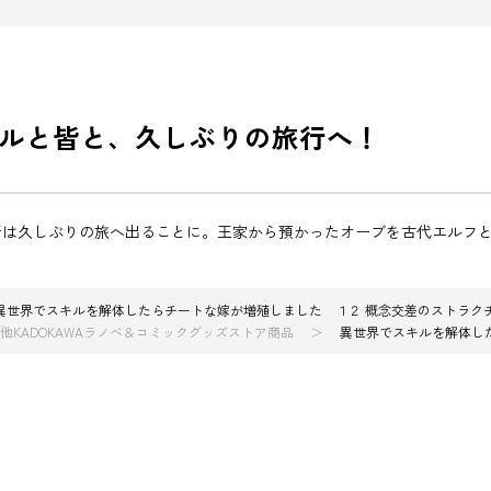
ルと皆と、久しぶりの旅行へ！
行は久しぶりの旅へ出ることに。王家から預かったオーブを古代エルフ
異世界でスキルを解体したらチートな嫁が増殖しました １２ 概念交差のストラク
他KADOKAWAラノベ＆コミックグッズストア商品
異世界でスキルを解体し