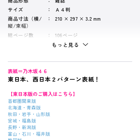
商品形態
雑誌
サイズ
Ａ４判
商品寸法（横/
210 × 297 × 3.2 mm
縦/束幅）
総ページ数
106ページ
もっと見る
表紙＝乃木坂４６
東日本、西日本２パターン表紙！
【東日本版のご購入はこちら】
首都圏関東版
北海道・青森版
秋田・岩手・山形版
宮城・福島版
長野・新潟版
富山・石川・福井版