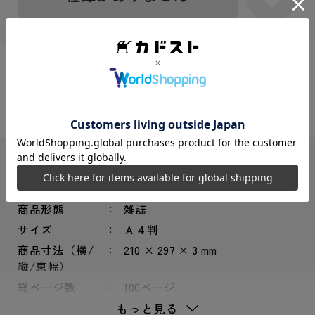
シェアする：
JANコード
4910231720676
レーベル
ザテレビジョン
商品形態
雑誌
サイズ
Ａ４判
商品寸法（横/
210 × 297 × 3 mm
縦/束幅）
総ページ数
100ページ
もっと見る