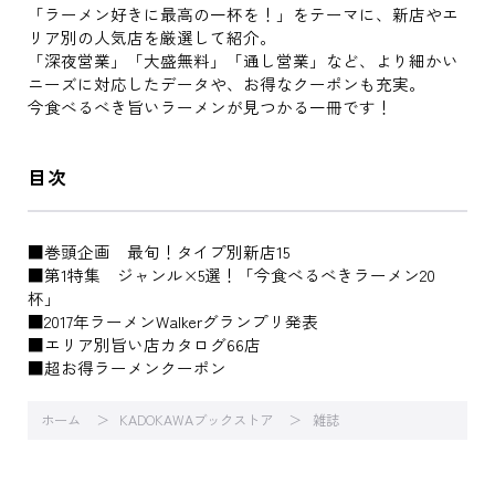
「ラーメン好きに最高の一杯を！」をテーマに、新店やエ
リア別の人気店を厳選して紹介。
「深夜営業」「大盛無料」「通し営業」など、より細かい
ニーズに対応したデータや、お得なクーポンも充実。
今食べるべき旨いラーメンが見つかる一冊です！
目次
■巻頭企画 最旬！タイプ別新店15
■第1特集 ジャンル×5選！「今食べるべきラーメン20
杯」
■2017年ラーメンWalkerグランプリ発表
■エリア別旨い店カタログ66店
■超お得ラーメンクーポン
ホーム
KADOKAWAブックストア
雑誌