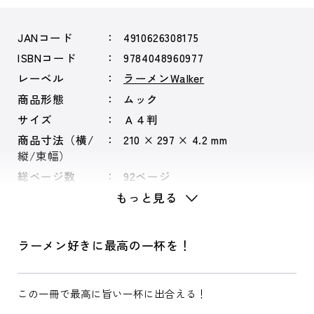
JANコード
4910626308175
ISBNコード
9784048960977
レーベル
ラーメンWalker
商品形態
ムック
サイズ
Ａ４判
商品寸法（横/
210 × 297 × 4.2 mm
縦/束幅）
総ページ数
92ページ
もっと見る
ラーメン好きに最高の一杯を！
この一冊で最高に旨い一杯に出合える！