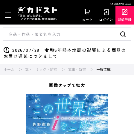
KADOKAWA Group
カート
ログイン
新規登録
2026/07/29 令和8年熊本地震の影響による商品の
お届け遅延につきまして
ホーム
本・コミック・雑誌
文庫・新書
一般文庫
画像タップで拡大