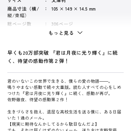
サイズ
文庫判
商品寸法（横/
105 × 149 × 14.5 mm
縦/束幅）
総ページ数
306ページ
もっと見る
早くも20万部突破 『君は月夜に光り輝く』に続
く、待望の感動作第２弾！
君のいないこの世界で生きる、僕らの愛の物語――。
鳴りやまない感動で続々大重版。読む人すべての心をしめ
つけた『君は月夜に光り輝く』に続く、感動が再び。
佐野徹夜、待望の感動第２作！
生きづらさを抱え、退屈な高校生活を送る僕に、ある日届
いた１通のメール。
【現実に期待なんかしてるから駄目なんだよ】
でも、それは届くはずのないメール。送り主は吉野紫苑。