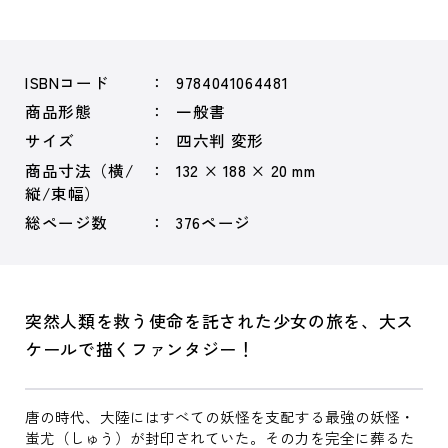
ISBNコード
9784041064481
商品形態
一般書
サイズ
四六判 変形
商品寸法（横/
132 × 188 × 20 mm
縦/束幅）
総ページ数
376ページ
突然人類を救う使命を託された少女の旅を、大ス
ケールで描くファンタジー！
唐の時代、大陸にはすべての妖怪を支配する最強の妖怪・
蚩尤（しゅう）が封印されていた。その力を完全に葬るた