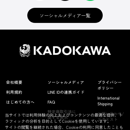
ソーシャルメディア一覧
会社概要
ソーシャルメディア
プライバシー
ポリシー
利用規約
LINE IDの連携ガイド
International
はじめての方へ
FAQ
Shipping
よくあるお問い合わせ
特定商取引法に
お問い合わせ/
当サイトでは利用体験の向上およびコンテンツの最適な提供、ト
関する表示
リクエスト
ラフィックの分析を目的としてCookieを使用しています。
サイトの閲覧を継続された場合、Cookieの利用に同意したことも