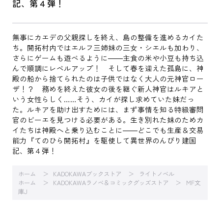
記、第４弾！
無事にカエデの父親探しを終え、島の整備を進めるカイた
ち。開拓村内ではエルフ三姉妹の三女・シエルも加わり、
さらにゲームも遊べるように――主食の米や小豆も持ち込
んで順調にレベルアップ！ そして春を迎えた孤島に、神
殿の船から捨てられたのは子供ではなく大人の元神官ロー
ザ！？ 務めを終えた彼女の後を継ぐ新人神官はルキアと
いう女性らしく……そう、カイが探し求めていた妹だっ
た。ルキアを助け出すためには、まず事情を知る特級審問
官のビーエを見つける必要がある。生き別れた妹のためカ
イたちは神殿へと乗り込むことに――どこでも生産＆交易
能力『てのひら開拓村』を駆使して異世界のんびり建国
記、第４弾！
ホーム
KADOKAWAブックストア
ライトノベル
ホーム
KADOKAWAラノベ＆コミックグッズストア
MF文
庫J