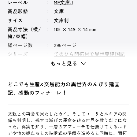
レーベル
MF文庫J
商品形態
文庫
サイズ
文庫判
商品寸法（横/
105 × 149 × 14 mm
縦/束幅）
総ページ数
296ページ
シリーズ
てのひら開拓村で異世界建国記
もっと見る
どこでも生産&交易能力の異世界のんびり建国
記、感動のフィナーレ！
父親との再会を果たしたカイ。そしてユーリとルキアの関
係も判明し、残すは滅びの運命を辿る世界を救うだけにな
った。真実を知り、一層のアプローチを仕掛けてくるルキ
アや他の嫁たちとの結婚式の準備を進めると同時に、開拓