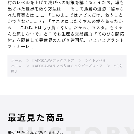
村のレベルを上げて滅びへの対策を講じるカイたち。導き
出された世界を救う方法は――そして孤島の遺跡に秘めら
れた真実とは……。「このままではアビスだけ、救うこと
ができない……？」「マスタにはたくさんの愛を貰ったか
ら……これ以上はもう貰えない。だから、マスタ。もうそ
んな顏しないで」どこでも生産＆交易能力『てのひら開拓
村』を駆使して異世界のんびり建国記、いよいよグランド
フィナーレ！
ホーム
KADOKAWAブックストア
ライトノベル
ホーム
KADOKAWAラノベ＆コミックグッズストア
MF文
庫J
最近見た商品
最近見た商品がありません。