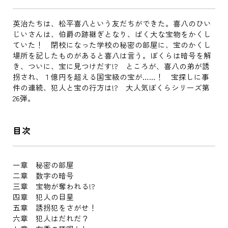
英治たちは、松平喜八という友だちができた。喜八のひい
じいさんは、伯爵の跡継ぎとなり、ばく大な宝物をかくし
ていた！ 閉校になった学校の秘密の部屋に、宝のかくし
場所を記したものがあると喜八は言う。ぼくらは暗号を解
き、ついに、宝に見つけだす!? ところが、喜八の弟が誘
拐され、１億円を超える国宝級の宝が……！ 宝探しに事
件の連続、犯人と宝の行方は!? 大人気ぼくらシリーズ第
26弾。
目次
一章 秘密の部屋
二章 数字の暗号
三章 宝物が奪われる!?
四章 犯人の目星
五章 誘拐犯をさがせ！
六章 犯人はだれだ？