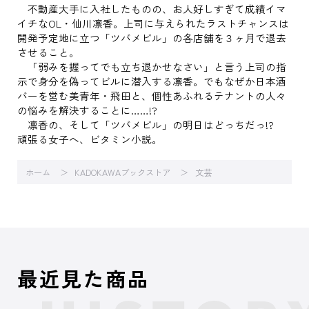
不動産大手に入社したものの、お人好しすぎて成績イマ
イチなOL・仙川凛香。上司に与えられたラストチャンスは
開発予定地に立つ「ツバメビル」の各店舗を３ヶ月で退去
させること。
「弱みを握ってでも立ち退かせなさい」と言う上司の指
示で身分を偽ってビルに潜入する凛香。でもなぜか日本酒
バーを営む美青年・飛田と、個性あふれるテナントの人々
の悩みを解決することに……!?
凛香の、そして「ツバメビル」の明日はどっちだっ!?
頑張る女子へ、ビタミン小説。
ホーム
KADOKAWAブックストア
文芸
最近見た商品