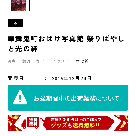
華舞鬼町おばけ写真館 祭りばやし
と光の絆
著者：
蒼月 海里
イラスト：
六七質
発売日
2019年12月24日