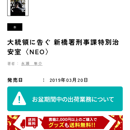
大統領に告ぐ 新橋署刑事課特別治
安室〈NEO〉
著者：
永瀬 隼介
発売日
2019年03月20日