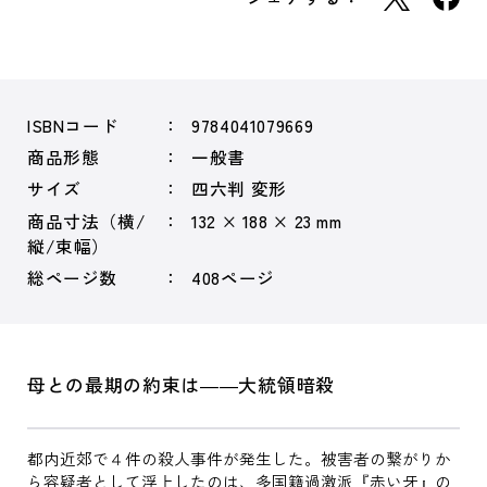
ISBNコード
9784041079669
商品形態
一般書
サイズ
四六判 変形
商品寸法（横/
132 × 188 × 23 mm
縦/束幅）
総ページ数
408ページ
母との最期の約束は――大統領暗殺
都内近郊で４件の殺人事件が発生した。被害者の繋がりか
ら容疑者として浮上したのは、多国籍過激派『赤い牙』の