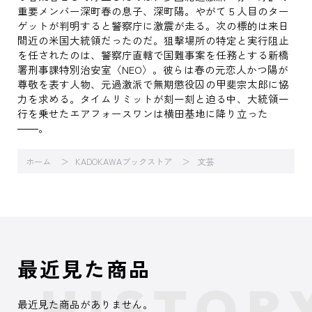
重要メンバー深町春の息子、深町陽。やがて５人目のター
ゲットが判明すると警察庁に激震が走る。次の標的は来日
間近の米国大統領だったのだ。狙撃場所の特定と実行阻止
を任されたのは、警察庁直轄で国難事案を任務とする新橋
署刑事課特別治安室〈NEO〉。彼らは春の元恋人かつ陽が
尊敬を表す人物、元過激派で無期懲役囚の甲斐宗太郎に協
力を求める。タイムリミットが刻一刻と迫る中、大統領一
行を乗せたエアフォースワンは横田基地に降り立った
――。
ホーム
KADOKAWAブックストア
文芸
最近見た商品
最近見た商品がありません。