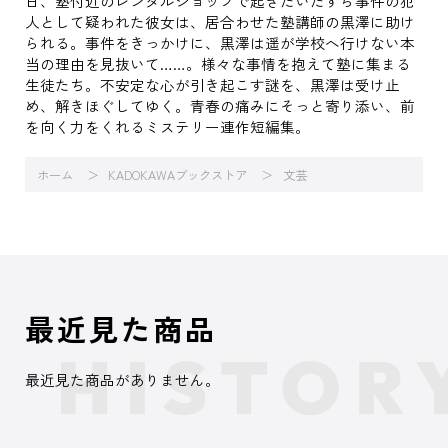
日、塾付近のレンタルショップで起きたいたずら事件の犯
人として疑われた彼女は、居合わせた塾講師の黒澤に助け
られる。事件をきっかけに、黒澤は遥が学校へ行けない本
当の理由を見抜いて……。様々な事情を抱えて塾に集まる
生徒たち。不安定な心が引き起こす謎を、黒澤は受け止
め、解きほぐしてゆく。青春の痛みにそっと寄り添い、前
を向く力をくれるミステリー連作短編集。
ホーム
KADOKAWAブックストア
文芸
最近見た商品
最近見た商品がありません。