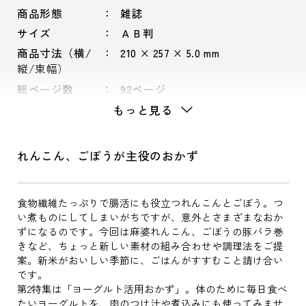
商品形態
雑誌
サイズ
ＡＢ判
商品寸法（横/
210 × 257 × 5.0 mm
縦/束幅）
総ページ数
92ページ
もっと見る
れんこん、ごぼうが主役のおかず
食物繊維たっぷりで腸活にも役立つれんこんとごぼう。つ
い煮ものにしてしまいがちですが、意外とさまざまなおか
ずになるのです。今回は麻婆れんこん、ごぼうの豚バラ巻
きなど、ちょっと新しい素材の組み合わせや調理法をご提
案。新米がおいしい季節に、ごはんがすすむこと請け合い
です。
第2特集は「ヨーグルト活用おかず」。体のために毎日食べ
たいヨーグルトを、肉のつけ汁や煮込みにも使ってみませ