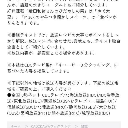
んか。話題の水きりヨーグルトもご紹介しています。
好評連載「飛田和緒さんのひだめしの素」は「ゆで大
豆」、「Mizukiのやみつき懐かしスイーツ」は「食パンか
りんとう」です。
※番組テキストでは、放送レシピの大事なポイントをしっ
かり解説。放送レシピに合わせた3品献立も、テキスト独自
企画としてご紹介しています。
※放送内容が一部変更となる場合があります。
※本誌はCBCテレビ製作「キユーピー３分クッキング」に
基づいた内容を掲載しています。
※下記以外の地域は放送内容が異なります。下記の放送地
域をご確認の上、ご購入ください
●全国13局ネット CBCテレビ/北海道放送(HBC)/IBC岩手放
送/東北放送(TBC)/新潟放送(BSN)/テレビユー福島(TUF)/
信越放送(SBC)/北陸放送(MRO)/静岡放送(SBS)/大分放送
(OBS)/宮崎放送(MRT)/熊本放送(RKK)/琉球放送(RBC)
ホーム
KADOKAWAブックストア
雑誌