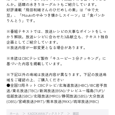
んか。話題の水きりヨーグルトもご紹介しています。
好評連載「飛田和緒さんのひだめしの素」は「ゆで大
豆」、「Mizukiのやみつき懐かしスイーツ」は「食パンか
りんとう」です。
※番組テキストでは、放送レシピの大事なポイントをしっ
かり解説。放送レシピに合わせた3品献立も、テキスト独自
企画としてご紹介しています。
※放送内容が一部変更となる場合があります。
※本誌はCBCテレビ製作「キユーピー３分クッキング」に
基づいた内容を掲載しています。
※下記以外の地域は放送内容が異なります。下記の放送地
域をご確認の上、ご購入ください
●全国13局ネット CBCテレビ/北海道放送(HBC)/IBC岩手放
送/東北放送(TBC)/新潟放送(BSN)/テレビユー福島(TUF)/
信越放送(SBC)/北陸放送(MRO)/静岡放送(SBS)/大分放送
(OBS)/宮崎放送(MRT)/熊本放送(RKK)/琉球放送(RBC)
ホーム
KADOKAWAブックストア
雑誌