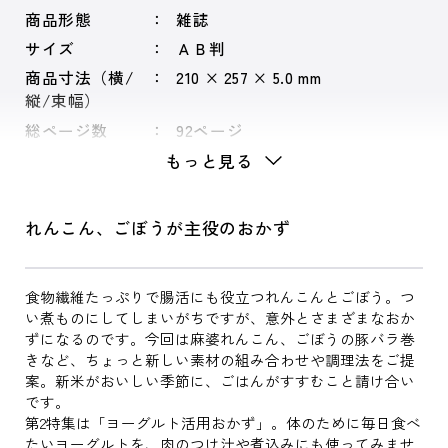
商品形態
雑誌
サイズ
ＡＢ判
商品寸法（横/
210 × 257 × 5.0 mm
縦/束幅）
総ページ数
92ページ
もっと見る
れんこん、ごぼうが主役のおかず
食物繊維たっぷりで腸活にも役立つれんこんとごぼう。つ
い煮ものにしてしまいがちですが、意外とさまざまなおか
ずになるのです。今回は麻婆れんこん、ごぼうの豚バラ巻
きなど、ちょっと新しい素材の組み合わせや調理法をご提
案。新米がおいしい季節に、ごはんがすすむこと請け合い
です。
第2特集は「ヨーグルト活用おかず」。体のために毎日食べ
たいヨーグルトを、肉のつけ汁や煮込みにも使ってみませ