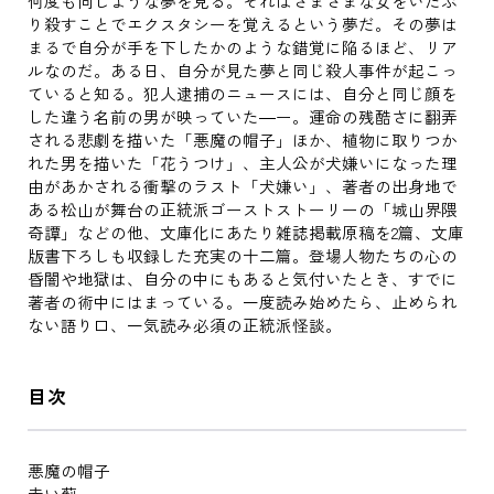
何度も同じような夢を見る。それはさまざまな女をいたぶ
り殺すことでエクスタシーを覚えるという夢だ。その夢は
まるで自分が手を下したかのような錯覚に陥るほど、リア
ルなのだ。ある日、自分が見た夢と同じ殺人事件が起こっ
ていると知る。犯人逮捕のニュースには、自分と同じ顔を
した違う名前の男が映っていた―ー。運命の残酷さに翻弄
される悲劇を描いた「悪魔の帽子」ほか、植物に取りつか
れた男を描いた「花うつけ」、主人公が犬嫌いになった理
由があかされる衝撃のラスト「犬嫌い」、著者の出身地で
ある松山が舞台の正統派ゴーストストーリーの「城山界隈
奇譚」などの他、文庫化にあたり雑誌掲載原稿を2篇、文庫
版書下ろしも収録した充実の十二篇。登場人物たちの心の
昏闇や地獄は、自分の中にもあると気付いたとき、すでに
著者の術中にはまっている。一度読み始めたら、止められ
ない語り口、一気読み必須の正統派怪談。
目次
悪魔の帽子
赤い薊