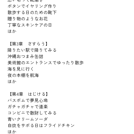
ボタンでイヤリング作り
散歩する日のための靴下
贈り物のようなお花
丁寧なスキンケアの日
ほか
【第3章 さすらう】
降りたい駅で降りてみる
沖縄おつまみ缶詰
美術館のエントランスでゆったり散歩
海を見に行く
夜の本棚を航海
ほか
【第4章 はじける】
バスボムで夢見心地
ガチャガチャで道楽
コンビニで散財してみる
青いクリームソーダ
自炊をサボる日はフライドチキン
ほか