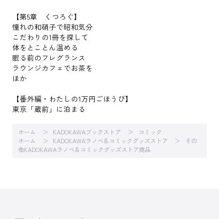
【第5章 くつろぐ】
憧れの和硝子で昭和気分
こだわりの1冊を探して
体をとことん温める
眠る前のフレグランス
ラウンジカフェでお茶を
ほか
【番外編・わたしの1万円ごほうび】
東京「蔵前」に泊まる
ホーム
KADOKAWAブックストア
コミック
ホーム
KADOKAWAラノベ＆コミックグッズストア
その
他KADOKAWAラノベ＆コミックグッズストア商品