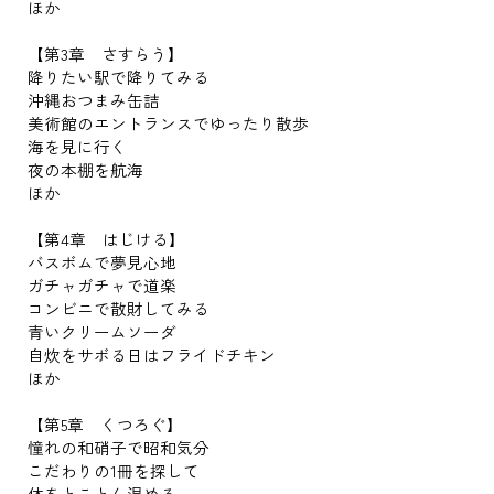
ほか
【第3章 さすらう】
降りたい駅で降りてみる
沖縄おつまみ缶詰
美術館のエントランスでゆったり散歩
海を見に行く
夜の本棚を航海
ほか
【第4章 はじける】
バスボムで夢見心地
ガチャガチャで道楽
コンビニで散財してみる
青いクリームソーダ
自炊をサボる日はフライドチキン
ほか
【第5章 くつろぐ】
憧れの和硝子で昭和気分
こだわりの1冊を探して
体をとことん温める