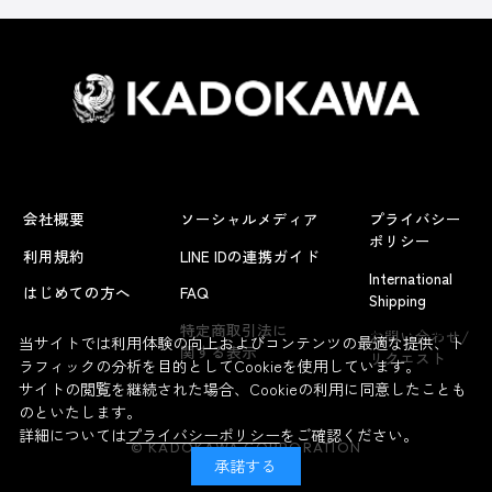
会社概要
ソーシャルメディア
プライバシー
ポリシー
利用規約
LINE IDの連携ガイド
International
はじめての方へ
FAQ
Shipping
よくあるお問い合わせ
特定商取引法に
お問い合わせ/
当サイトでは利用体験の向上およびコンテンツの最適な提供、ト
関する表示
リクエスト
ラフィックの分析を目的としてCookieを使用しています。
サイトの閲覧を継続された場合、Cookieの利用に同意したことも
のといたします。
詳細については
プライバシーポリシー
をご確認ください。
© KADOKAWA CORPORATION
承諾する