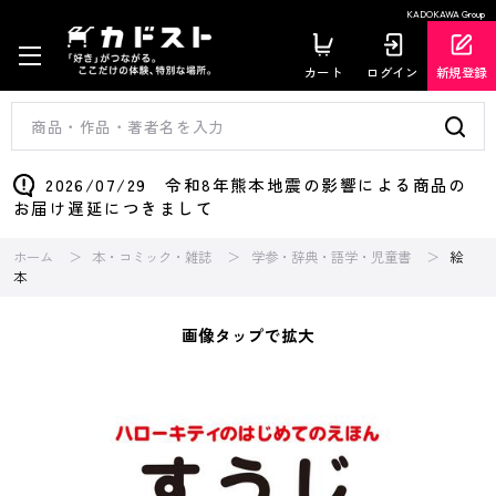
KADOKAWA Group
カート
ログイン
新規登録
2026/07/29 令和8年熊本地震の影響による商品の
お届け遅延につきまして
ホーム
本・コミック・雑誌
学参・辞典・語学・児童書
絵
本
画像タップで拡大