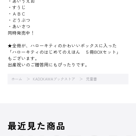
・あいうえお
・すうじ
・ＡＢＣ
・どうぶつ
・あいさつ
同時発売中！
★全冊が、ハローキティのかわいいボックスに入った
「ハローキティのはじめてのえほん ５冊BOXセット」
もございます。
出産祝いのご贈答用にもぴったりです。
ホーム
KADOKAWAブックストア
児童書
最近見た商品