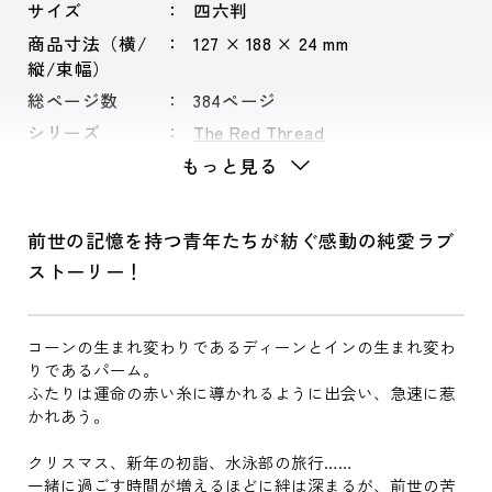
サイズ
四六判
商品寸法（横/
127 × 188 × 24 mm
縦/束幅）
総ページ数
384ページ
シリーズ
The Red Thread
もっと見る
前世の記憶を持つ青年たちが紡ぐ感動の純愛ラブ
ストーリー！
コーンの生まれ変わりであるディーンとインの生まれ変わ
りであるパーム。
ふたりは運命の赤い糸に導かれるように出会い、急速に惹
かれあう。
クリスマス、新年の初詣、水泳部の旅行……
一緒に過ごす時間が増えるほどに絆は深まるが、前世の苦