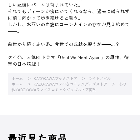
しい記憶にパームは苛まれていた。
それでもディーンが傍にいてくれるなら、過去に縛られず
に前に向かって歩き続けると誓う。
しかし、お互いの血筋にコーンとインの存在が見え始めて
――。
前世から続く赤い糸。今世での成就を願うが――…？
タイ発、人気BLドラマ『Until We Meet Again』の原作、待
望の日本語版！
ホーム
KADOKAWAブックストア
ライトノベル
ホーム
KADOKAWAラノベ＆コミックグッズストア
その
他KADOKAWAラノベ＆コミックグッズストア商品
最近見た商品