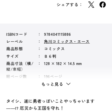
シェアする：
ISBNコード
9784041115886
レーベル
角川コミックス・エース
商品形態
コミックス
サイズ
Ｂ６判
商品寸法（横/
128 × 182 × 14.5 mm
縦/束幅）
総ページ数
196ページ
もっと見る
タイシ、遂に勇者っぽいことやっちゃいます
――!? 厄災から王国を守れ！