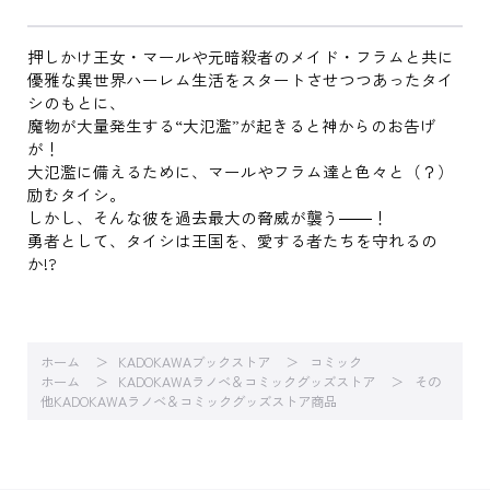
押しかけ王女・マールや元暗殺者のメイド・フラムと共に
優雅な異世界ハーレム生活をスタートさせつつあったタイ
シのもとに、
魔物が大量発生する“大氾濫”が起きると神からのお告げ
が！
大氾濫に備えるために、マールやフラム達と色々と（？）
励むタイシ。
しかし、そんな彼を過去最大の脅威が襲う――！
勇者として、タイシは王国を、愛する者たちを守れるの
か!?
ホーム
KADOKAWAブックストア
コミック
ホーム
KADOKAWAラノベ＆コミックグッズストア
その
他KADOKAWAラノベ＆コミックグッズストア商品