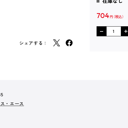
在庫なし
704
円
シェアする：
65
クス・エース