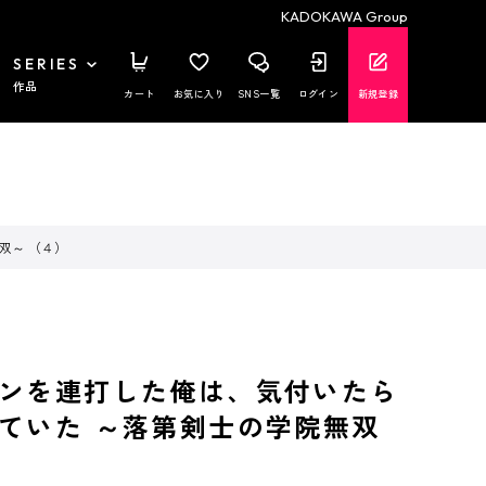
KADOKAWA Group
SERIES
作品
カート
お気に入り
SNS一覧
ログイン
新規登録
双～ （４）
ンを連打した俺は、気付いたら
ていた ～落第剣士の学院無双