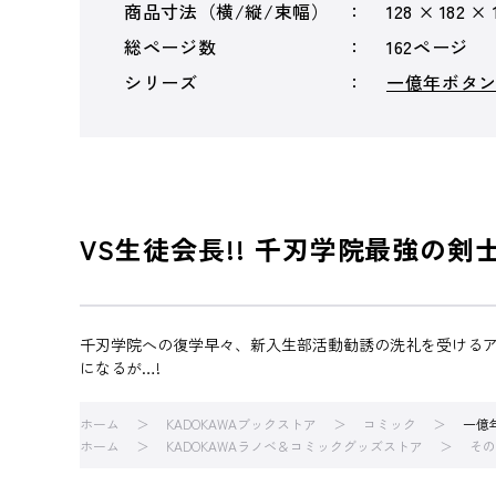
商品寸法（横/縦/束幅）
128 × 182 ×
総ページ数
162ページ
シリーズ
一億年ボタ
VS生徒会長!! 千刃学院最強の剣
千刃学院への復学早々、新入生部活動勧誘の洗礼を受けるア
になるが…!
ホーム
KADOKAWAブックストア
コミック
一億
ホーム
KADOKAWAラノベ＆コミックグッズストア
その