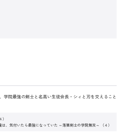
は、学院最強の剣士と名高い生徒会長・シィと刃を交えること
４）
俺は、気付いたら最強になっていた ～落第剣士の学院無双～ （４）