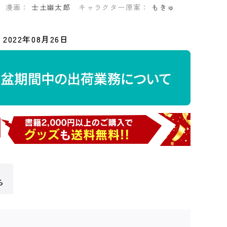
漫画：
士土幽太郎
キャラクター原案：
もきゅ
2022年08月26日
ら