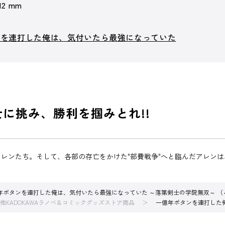
 12 mm
ンを連打した俺は、気付いたら最強になっていた
士に挑み、勝利を掴みとれ!!
レンたち。そして、各部の存亡をかけた"部費戦争"へと臨んだアレン
年ボタンを連打した俺は、気付いたら最強になっていた ～落第剣士の学院無双～ （
他KADOKAWAラノベ＆コミックグッズストア商品
一億年ボタンを連打した