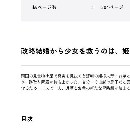
総ページ数
304ページ
政略結婚から少女を救うのは、姫
両国の見世物小屋で真実を見抜くと評判の姫様人形・お華
り、跡取り問題が持ち上がった。自分こそ山越の息子だと
守るため、二人で一人、月草とお華の新たな冒険劇が始ま
目次