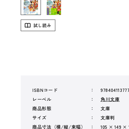
試し読み
ISBNコード
97840411377
レーベル
角川文庫
商品形態
文庫
サイズ
文庫判
商品寸法（横/縦/束幅）
105 × 149 × 