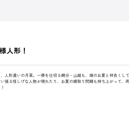
様人形！
と、人形遣いの月草。一帯を仕切る親分・山越も、娘のお夏と仲良くし
言い張る怪しげな人物が現れたり、お夏の婿取り問題も持ち上がって、
る！