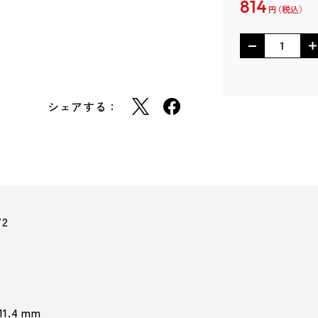
814
円
シェアする：
72
11.4 mm