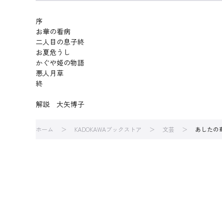
序
お華の看病
二人目の息子終
お夏危うし
かぐや姫の物語
悪人月草
終
解説 大矢博子
ホーム
KADOKAWAブックストア
文芸
あしたの