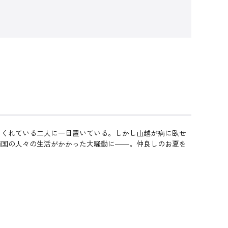
てくれている二人に一目置いている。しかし山越が病に臥せ
両国の人々の生活がかかった大騒動に――。仲良しのお夏を